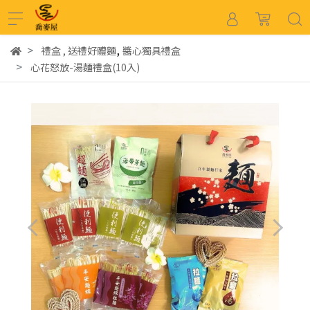
,
禮盒
,
送禮好體麵
醬心獨具禮盒
心花怒放-湯麵禮盒(10入)