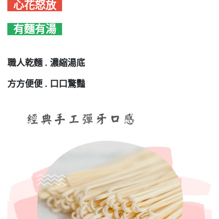
心花怒放
有麵有湯
職人乾麵 . 濃縮湯底
方方便便 . 口口驚豔