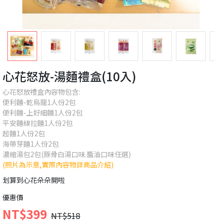
心花怒放-湯麵禮盒(10入)
心花怒放禮盒內容物包含:
便利麵-乾烏龍1人份2包
便利麵-上好細麵1人份2包
平安麵線拉麵1人份2包
超麵1人份2包
海帶芽麵1人份2包
濃縮湯包2包(豚骨白湯口味.醬油口味任選)
(照片為示意,實際內容物詳商品介紹)
划算到心花朵朵開啦
優惠價
NT$399
NT$518