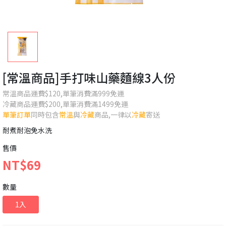
[常溫商品]手打味山藥麵線3人份
常溫商品運費$120,單筆消費滿999免運
冷藏商品運費$200,單筆消費滿1499免運
單筆訂單
同時包含
常溫
與
冷藏
商品,一律以
冷藏
寄送
耐煮耐泡免水洗
售價
NT$69
數量
1入