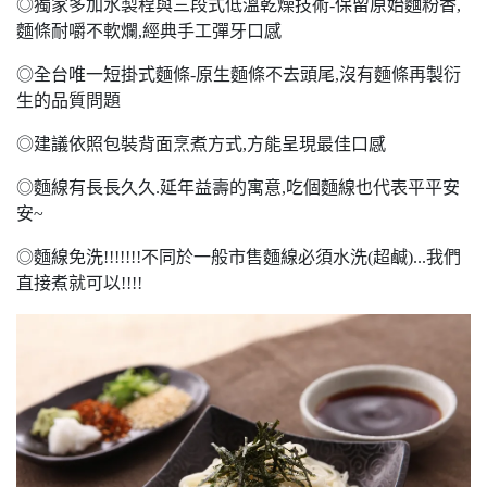
◎獨家多加水製程與三段式低溫乾燥技術-保留原始麵粉香,
麵條耐嚼不軟爛,經典手工彈牙口感
◎全台唯一短掛式麵條-原生麵條不去頭尾,沒有麵條再製衍
生的品質問題
◎建議依照包裝背面烹煮方式,方能呈現最佳口感
◎麵線有長長久久.延年益壽的寓意,吃個麵線也代表平平安
安~
◎麵線免洗!!!!!!!不同於一般市售麵線必須水洗(超鹹)...我們
直接煮就可以!!!!