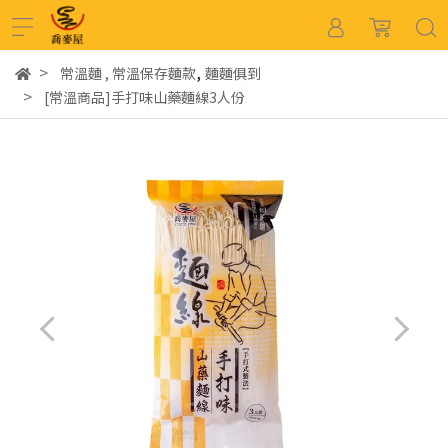
,
常溫麵
,
常溫保存麵款
麵麵俱到
[常溫商品]手打味山藥麵線3人份